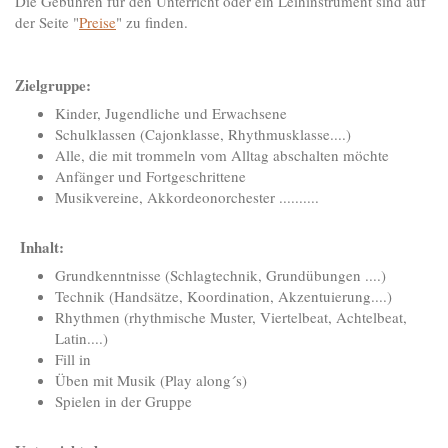
Die Gebühren für den Unterricht oder ein Leihinstrument sind auf
der Seite "
Preise
" zu finden.
Zielgruppe:
Kinder, Jugendliche und Erwachsene
Schulklassen (Cajonklasse, Rhythmusklasse....)
Alle, die mit trommeln vom Alltag abschalten möchte
Anfänger und Fortgeschrittene
Musikvereine, Akkordeonorchester ..........
Inhalt:
Grundkenntnisse (Schlagtechnik, Grundübungen ....)
Technik (Handsätze, Koordination, Akzentuierung....)
Rhythmen (rhythmische Muster, Viertelbeat, Achtelbeat,
Latin....)
Fill in
Üben mit Musik (Play along´s)
Spielen in der Gruppe