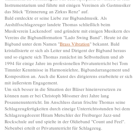
Instrumentarium und führte mit einigen Vereinen als Gastmusiker
das Stück "Erinnerung an Zirkus Renz" auf.
Bald entdeckte er seine Liebe zur Bigbandmusik. Als
Aushilfsschlagzeuger landete Thomas schließlich beim
Musikverein Lackendorf und gründete mit einigen Musikern des
Vereins die Bigbandformation "Lado Swing Band". Heute ist die
Bigband unter dem Namen "
Brass Vibration
" bekannt. Bald
kristallisierte er sich als Leiter und Dirigent der Bigband heraus
und so eignete sich Thomas zunächst im Selbsstudium und ab
1994 für einige Jahre im profesionellen Privatunterricht bei Tom
Timmler Kenntnisse in Harmonielehre, Bigbandarrangement und
Komposition an. Auch die Kunst des dirigierens erarbeitete er sich
mit äußerstem Engagement.
Um sich besser in die Situation der Bläser hineinversetzen zu
können nam er bei Christoph Mössmer drei Jahre lang
Posaunenunterricht. Im Anschluss daran frischte Thomas seine
Schlagzeugfertigkeiten durch eineige Unterrichtsstunden bei dem
Schlagzeugdozent Hiram Mutschler der Freiburger Jazz-und
Rockschule auf und spielte in der Oldieband "Count and Feel".
Nebenbei erteilt er Privatunterricht für Schlagzeug.