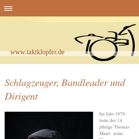
www.taktklopfer.de
Schlagzeuger, Bandleader und
Dirigent
Im Jahr 1979
hatte der 14
jährige Thomas
Maier seine