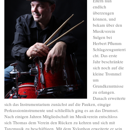
Eltern nun
endlich
überzeugen
können, und
bekam über den
Musikverein
Sulgen bei
Herbert Pflumm
Schlagzeugunterri
cht. Das erste
Jahr beschränkte
sich noch auf die
kleine Trommel
um
Grundkenntnisse
zu erlangen.
Danach erweiterte
sich das Instrumentarium zunächst auf die Pauken, eingige
Perkussioninstrumente und schließlich ging es an das Drumset.
Nach einigen Jahren Mitgliedschaft im Musikverein entschloss
sich Thomas dem Verein den Rücken zu kehren und sich mit
Tanzmusik zu beschäftigen. Mit dem Xylophon erweiterte er sein